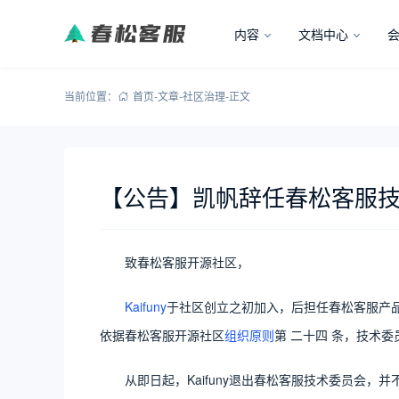
内容
文档中心
当前位置：
首页
-
文章
-
社区治理
-
正文
【公告】凯帆辞任春松客服
致春松客服开源社区，
Kaifuny
于社区创立之初加入，后担任春松客服产品经理，
依据春松客服开源社区
组织原则
第 二十四 条，技术
从即日起，Kaifuny退出春松客服技术委员会，