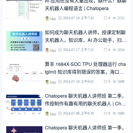
AI 应用还没有大量出现，缺什么？缺聊
天机器人编程语言 | Chatopera
Hai
2024-07-19 上午7:45
0
2152
如何成为聊天机器人讲师，授课定制聊
天机器人，知识库，AI 办公助手，扫码
观看，进群答疑~ | Chatopera
Hai
2024-07-17 上午7:21
0
1834
算丰 1684X-SOC TPU 处理器运行 cha
tglm3 知识库得到错误的答案，海口有
几个机场 | Chatopera
Hai
2024-07-10 上午8:02
0
1698
Chatopera 聊天机器人讲师班 第二季，
传授制作有趣有用的聊天机器人 | Chat
opera
Hai
2024-07-08 上午8:39
0
1680
Chatopera 聊天机器人讲师班 第一季，