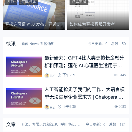
hatopera
开源
社区治理
社区治理
春松许可证 v1.0 发布，建设健
如何成为春松客服开发者
康可持续发展的开源社区
快讯
新闻 News, 社区通知
今日更新：0
总数：50
最新研究：GPT-4比人类更擅长金融分
析和预测；莲花 AI 心理医生适用于需
要心理咨询的用户 | Chatopera 行业快
Hai
下午2:21
3145
讯
人工智能抢走了我们的工作，大语言模
型无法满足企业需求等 | Chatopera 行
业快讯
Hai
下午2:36
2683
文章
开源、客服运营和管理、呼叫中心、联
今日更新：0
总数：131
络中心、技术分享和随笔杂谈