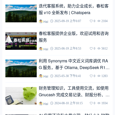
迭代客服系统，助力企业成长，春松客
服 v10 全新发布 | Chatopera
Hai
2025-09-19 上午6:07
0
2104
春松客服提供企业版，欢迎试用和咨询
服务
Hai
2025-06-19 上午8:53
0
5612
利用 Synonyms 中文近义词库调优 RA
G 服务，基于 Ollama, DeepSeek R1,
Langchain | Chatopera
Hai
2025-05-30 下午6:41
0
1283
财务管理知识，工具使用交流，如使用
Gnucash 完成交易记录、财报分析、预
算；创业者，老板们需要了解的财务知
Hai
2024-08-10 上午10:15
0
1934
识 | Chatopera