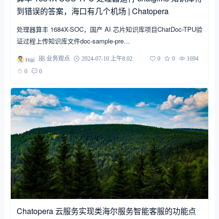
到错误的答案，海口有几个机场 | Chatopera
处理器算丰 1684X-SOC，国产 AI 芯片知识库项目ChatDoc-TPU验
证过程上传知识库文件doc-sample-pre…
Hai
业务观点
2024-07-10 上午8:02
0
0
1694
0
0
Chatopera 云服务实现类海尔服务智能客服的功能点