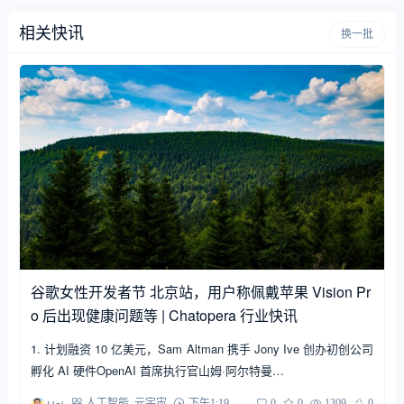
相关快讯
换一批
谷歌女性开发者节 北京站，用户称佩戴苹果 Vision Pr
o 后出现健康问题等 | Chatopera 行业快讯
1. 计划融资 10 亿美元，Sam Altman 携手 Jony Ive 创办初创公司
孵化 AI 硬件OpenAI 首席执行官山姆·阿尔特曼…
人工智能
,
元宇宙
下午1:19
0
0
1309
0