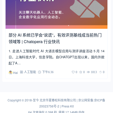
部分 AI 系统已学会“说谎”，有效评测基线成当前热门
领域等 | Chatopera 行业快讯
1. 走进人工智能时代 AI 大语言模型应用与测评讲座活动 5 月 14
日，上海科技大学，信息学院。自CHATGPT出现以来，国内外掀
起了A…
Hai
人工智能
下午6:36
0
0
1813
0
Copyright
©
2018-至今
北京华夏春松科技有限公司
|
京公网安备:京ICP备
20023756号-2
|
Press Kit
64 次查询在 0.398 秒, 使用 17.14MB 内存